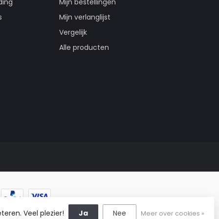
ding
Mijn bestellingen
s
Mijn verlanglijst
Vergelijk
Alle producten
teren. Veel plezier!
Ja
Nee
Meer over cookies »