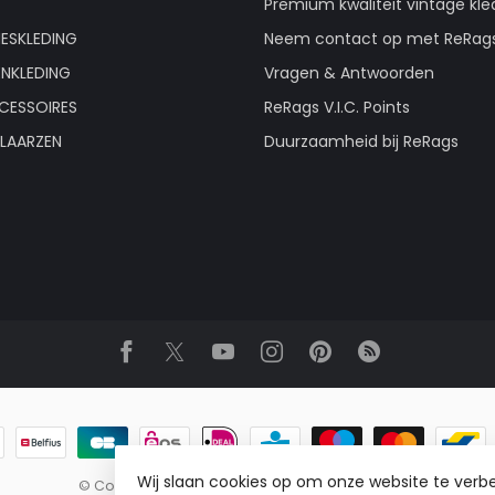
Premium kwaliteit vintage kle
ESKLEDING
Neem contact op met ReRag
ENKLEDING
Vragen & Antwoorden
CESSOIRES
ReRags V.I.C. Points
LAARZEN
Duurzaamheid bij ReRags
Wij slaan cookies op om onze website te verbe
© Copyright 2026 ReRags Vintage Groothandel