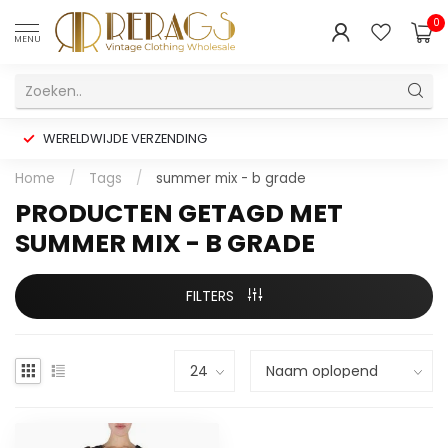
0
MENU
WERELDWIJDE VERZENDING
Home
/
Tags
/
summer mix - b grade
PRODUCTEN GETAGD MET
SUMMER MIX - B GRADE
FILTERS