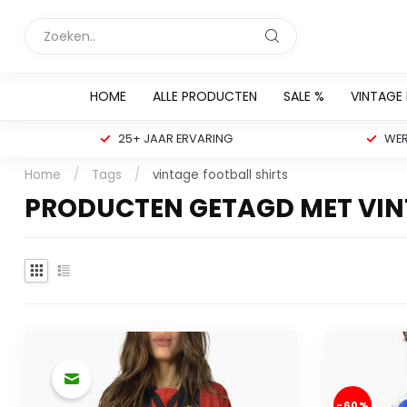
HOME
ALLE PRODUCTEN
SALE %
VINTAGE
25+ JAAR ERVARING
WER
Home
/
Tags
/
vintage football shirts
PRODUCTEN GETAGD MET VIN
-60%