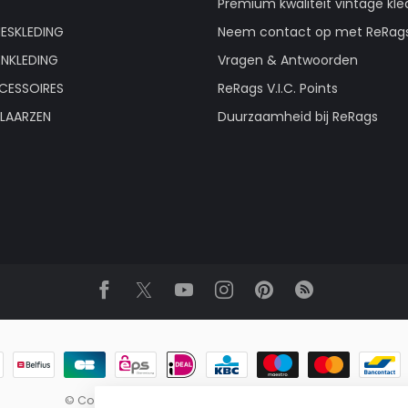
Premium kwaliteit vintage kle
ESKLEDING
Neem contact op met ReRag
ENKLEDING
Vragen & Antwoorden
CESSOIRES
ReRags V.I.C. Points
LAARZEN
Duurzaamheid bij ReRags
© Copyright 2026 ReRags Vintage Groothandel