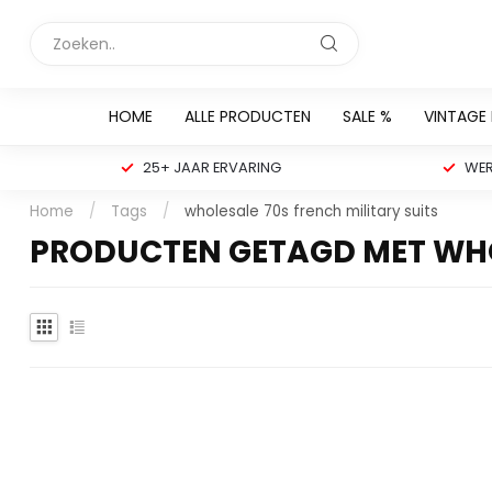
HOME
ALLE PRODUCTEN
SALE %
VINTAGE
25+ JAAR ERVARING
WER
Home
/
Tags
/
wholesale 70s french military suits
PRODUCTEN GETAGD MET WHOL