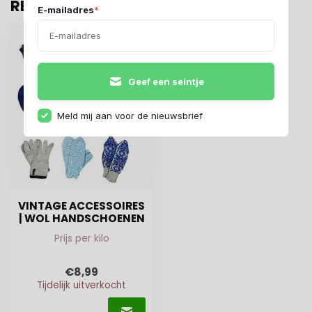
RECENT BEKEKEN
E-mailadres
*
Geef een seintje
Meld mij aan voor de nieuwsbrief
VINTAGE ACCESSOIRES
| WOL HANDSCHOENEN
Prijs per kilo
€8,99
Tijdelijk uitverkocht