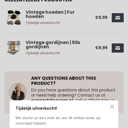
Vintage hoeden | Fur
hoeden
€9,99
Tijdelijk uitverkocht
Vintage gordijnen | 50s
gordijnen
€9,99
Tijdelijk uitverkocht
ANY QUESTIONS ABOUT THIS
PRODUCT?
Do you have questions about this product
or need help ordering? Contact us at
support@rerags.nl
, call or WhatsApp us
+31 20 210 10 43
.
Tijdelijk uitverkocht!
We sturen je een mail als we dit artikel weer op
voorraad hebben