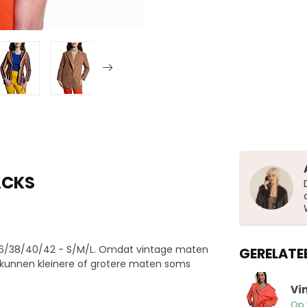
ACKS
36/38/40/42 - S/M/L. Omdat vintage maten
GERELATE
 kunnen kleinere of grotere maten soms
Vi
Op 