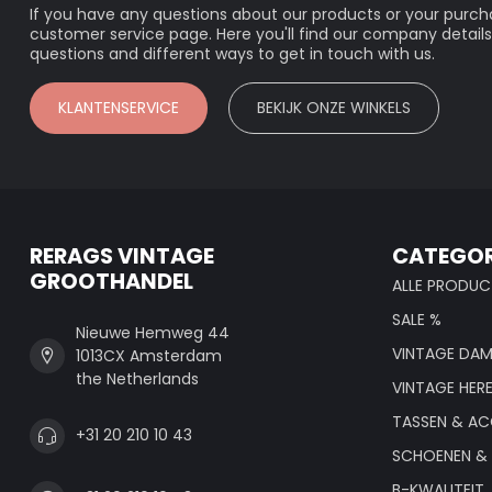
If you have any questions about our products or your purcha
customer service page. Here you'll find our company details
questions and different ways to get in touch with us.
KLANTENSERVICE
BEKIJK ONZE WINKELS
RERAGS VINTAGE
CATEGOR
GROOTHANDEL
ALLE PRODUC
SALE %
Nieuwe Hemweg 44
VINTAGE DAM
1013CX Amsterdam
the Netherlands
VINTAGE HER
TASSEN & AC
+31 20 210 10 43
SCHOENEN & 
B-KWALITEIT