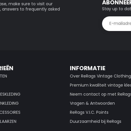
ABONNEER
se, make sure to visit our
Stay up to dat
, answers to frequently asked
IEËN
INFORMATIE
TEN
Over ReRags Vintage Clothin
Premium kwaliteit vintage kle
ESKLEDING
Neem contact op met ReRag
ENKLEDING
Vragen & Antwoorden
CESSOIRES
ReRags V.I.C. Points
LAARZEN
Duurzaamheid bij ReRags