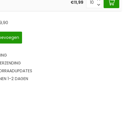
€11,99
19,90
 toevoegen
RING
ERZENDING
OORRAADUPDATES
NEN 1–2 DAGEN