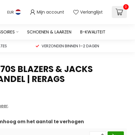
0
Mijn account
Verlanglijst
EUR
SSOIRES
SCHOENEN & LAARZEN
B-KWALITEIT
TES
VERZONDEN BINNEN 1–2 DAGEN
70S BLAZERS & JACKS
NDEL | RERAGS
meer
.
 omhoog om het aantal te verhogen