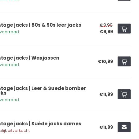
tage jacks | 80s & 90s leer jacks
€9,99
€6,99
voorraad
ntage jacks | Waxjassen
€10,99
voorraad
ntage jacks | Leer & Suede bomber
cks
€11,99
voorraad
ntage jacks | Suède jacks dames
€11,99
elijk uitverkocht