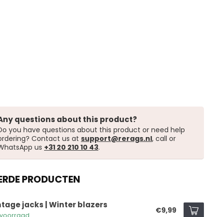
Any questions about this product?
Do you have questions about this product or need help
ordering? Contact us at
support@rerags.nl
, call or
WhatsApp us
+31 20 210 10 43
.
ERDE PRODUCTEN
ntage jacks | Winter blazers
€9,99
voorraad