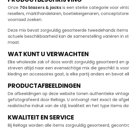
Onze
70s blazers & jacks
is een sterke categorie voor vint
resellers, markthandelaren, boetiekeigenaren, conceptstore
voorraad zoeken.
Deze mix bevat zorgvuldig gesorteerde tweedehands items b
actuele beschikbaarheid kan de samenstelling variëren in stij
maat.
WAT KUNT U VERWACHTEN
Elke wholesale zak of doos wordt zorgvuldig gesorteerd en g
streven altijd naar een evenwichtige mix die geschikt is v
kleding en accessoires gaat, is elke partij anders en bevat el
PRODUCTAFBEELDINGEN
De afbeeldingen op deze website tonen authentieke vintage 7
gefotografeerd door ReRags. U ontvangt niet exact de afge
realistische indruk van de stijl, kwaliteit en het type items 
KWALITEIT EN SERVICE
Bij ReRags worden alle items zorgvuldig gesorteerd, gecontr