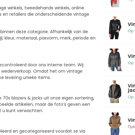
age winkels, tweedehands winkels, online
s en retailers die onderscheidende vintage
Vin
Op 
innen deze categorie. Afhankelijk van de
l, kleur, materiaal, pasvorm, merk, periode en
Vi
Op 
econtroleerd door ons interne team. Wij
oor wederverkoop. Omdat het om vintage
ke levering unieke items.
Vi
ja
Op 
0s blazers & jacks uit onze eigen sortering,
beelde artikelen, maar de foto’s geven een
dat u kunt verwachten.
Vi
Tijd
oleerd en gecategoriseerd voordat ze via