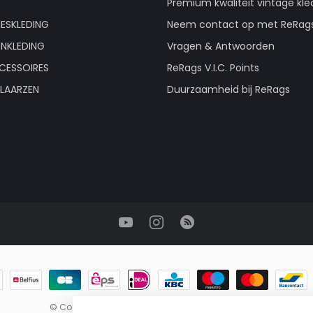
Premium kwaliteit vintage kle
ESKLEDING
Neem contact op met ReRag
ENKLEDING
Vragen & Antwoorden
CESSOIRES
ReRags V.I.C. Points
LAARZEN
Duurzaamheid bij ReRags
© Copyright 2026 ReRags Vintage Groothandel