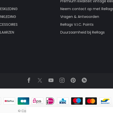
Premium kwaliteit vintage kle
ESKLEDING
Neem contact op met ReRag
ENKLEDING
Vragen & Antwoorden
CESSOIRES
ReRags V.I.C. Points
LAARZEN
Duurzaamheid bij ReRags
© Copyright 2026 ReRags Vintage Groothandel