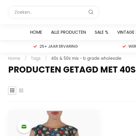
HOME
ALLE PRODUCTEN
SALE %
VINTAGE
25+ JAAR ERVARING
WER
Home
/
Tags
/
40s & 50s mix - b grade wholesale
PRODUCTEN GETAGD MET 40S 