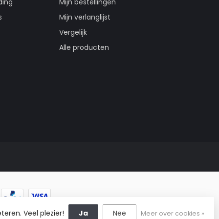
ding
Mijn bestellingen
s
Mijn verlanglijst
Vergelijk
Alle producten
teren. Veel plezier!
Ja
Nee
Meer over cookies »