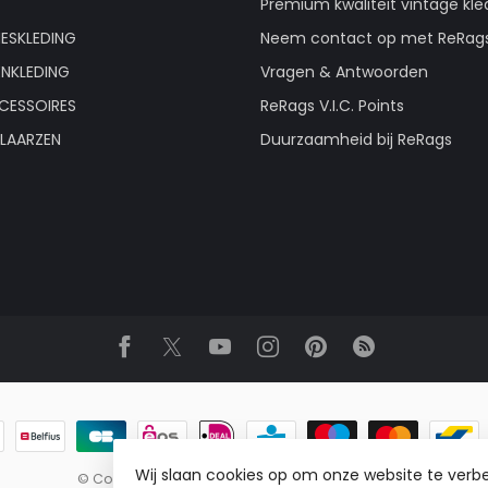
Premium kwaliteit vintage kle
ESKLEDING
Neem contact op met ReRag
ENKLEDING
Vragen & Antwoorden
CESSOIRES
ReRags V.I.C. Points
LAARZEN
Duurzaamheid bij ReRags
Wij slaan cookies op om onze website te verbe
© Copyright 2026 ReRags Vintage Groothandel