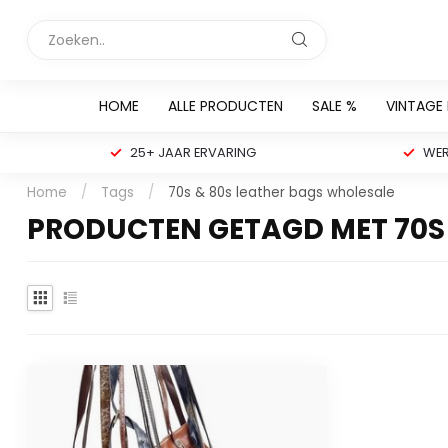
HOME
ALLE PRODUCTEN
SALE %
VINTAGE
25+ JAAR ERVARING
WER
Home
/
Tags
/
70s & 80s leather bags wholesale
PRODUCTEN GETAGD MET 70S 