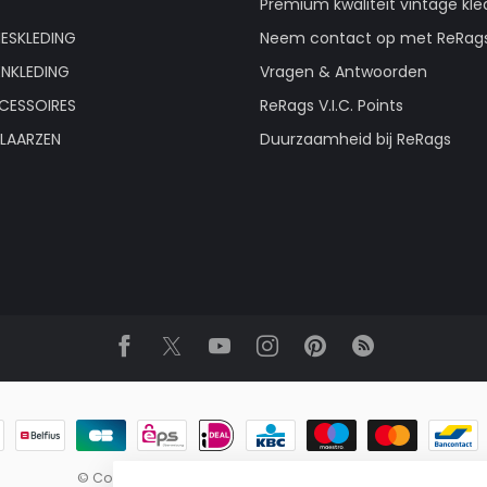
Premium kwaliteit vintage kle
ESKLEDING
Neem contact op met ReRag
ENKLEDING
Vragen & Antwoorden
CESSOIRES
ReRags V.I.C. Points
LAARZEN
Duurzaamheid bij ReRags
© Copyright 2026 ReRags Vintage Groothandel