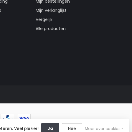
ding
Mijn bestellingen
s
Mijn verlanglijst
Vergelijk
Alle producten
teren. Veel plezier!
Ja
Nee
Meer over cookies »