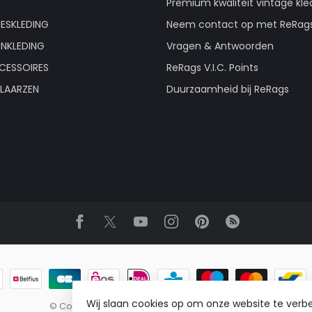
Premium kwaliteit vintage kle
ESKLEDING
Neem contact op met ReRag
ENKLEDING
Vragen & Antwoorden
CESSOIRES
ReRags V.I.C. Points
LAARZEN
Duurzaamheid bij ReRags
Wij slaan cookies op om onze website te verbe
© Copyright 2026 ReRags Vintage Groothandel