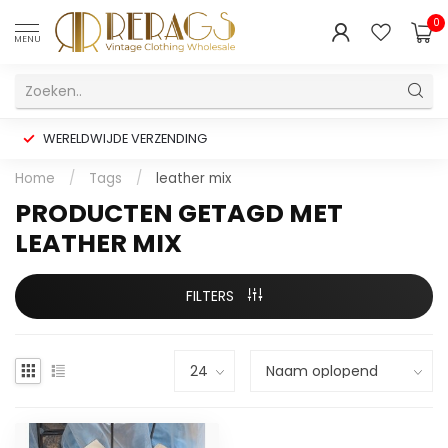
0
MENU
WERELDWIJDE VERZENDING
Home
/
Tags
/
leather mix
PRODUCTEN GETAGD MET
LEATHER MIX
FILTERS