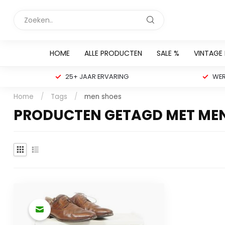
HOME
ALLE PRODUCTEN
SALE %
VINTAGE
25+ JAAR ERVARING
WER
Home
/
Tags
/
men shoes
PRODUCTEN GETAGD MET ME