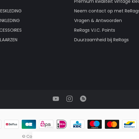
Premium kwaliteit vintage kle
ESKLEDING
Neem contact op met ReRag
ENKLEDING
Vragen & Antwoorden
CESSOIRES
ReRags V.I.C. Points
LAARZEN
Duurzaamheid bij ReRags
© Copyright 2026 ReRags Vintage Groothandel