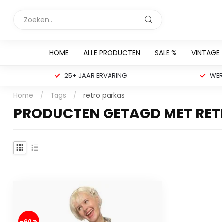
HOME
ALLE PRODUCTEN
SALE %
VINTAGE
25+ JAAR ERVARING
WER
Home
/
Tags
/
retro parkas
PRODUCTEN GETAGD MET RET
-60%