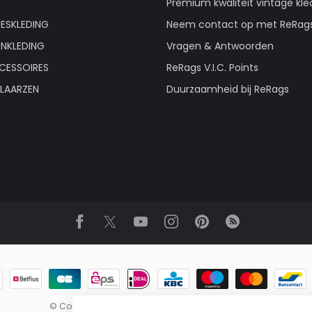
Premium kwaliteit vintage kle
ESKLEDING
Neem contact op met ReRag
ENKLEDING
Vragen & Antwoorden
CESSOIRES
ReRags V.I.C. Points
LAARZEN
Duurzaamheid bij ReRags
© Copyright 2026 ReRags Vintage Groothandel