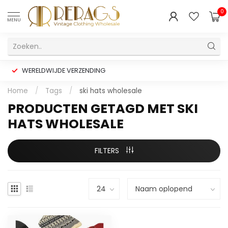
0
MENU
WERELDWIJDE VERZENDING
Home
/
Tags
/
ski hats wholesale
PRODUCTEN GETAGD MET SKI
HATS WHOLESALE
FILTERS