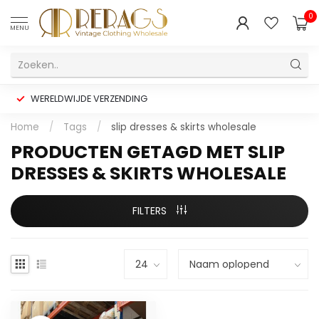
0
MENU
WERELDWIJDE VERZENDING
Home
/
Tags
/
slip dresses & skirts wholesale
PRODUCTEN GETAGD MET SLIP
DRESSES & SKIRTS WHOLESALE
FILTERS