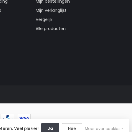
ding
Mijn bestellingen
s
Mijn verlanglijst
Vergelijk
Alle producten
teren. Veel plezier!
Ja
Nee
Meer over cookies »