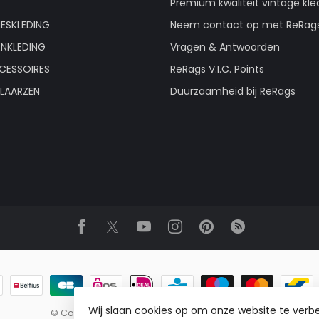
Premium kwaliteit vintage kle
ESKLEDING
Neem contact op met ReRag
ENKLEDING
Vragen & Antwoorden
CESSOIRES
ReRags V.I.C. Points
LAARZEN
Duurzaamheid bij ReRags
Wij slaan cookies op om onze website te verbe
© Copyright 2026 ReRags Vintage Groothandel