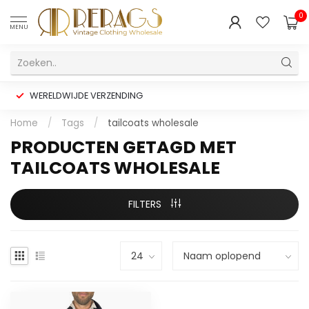
0
MENU
WERELDWIJDE VERZENDING
Home
/
Tags
/
tailcoats wholesale
PRODUCTEN GETAGD MET
TAILCOATS WHOLESALE
FILTERS