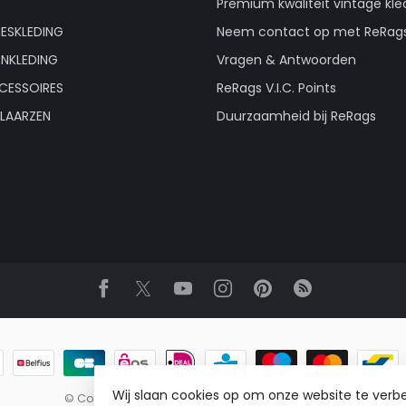
Premium kwaliteit vintage kle
ESKLEDING
Neem contact op met ReRag
ENKLEDING
Vragen & Antwoorden
CESSOIRES
ReRags V.I.C. Points
LAARZEN
Duurzaamheid bij ReRags
Wij slaan cookies op om onze website te verbe
© Copyright 2026 ReRags Vintage Groothandel