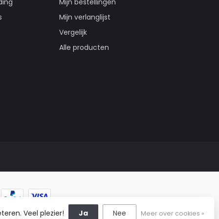
ding
Mijn bestellingen
s
Mijn verlanglijst
Vergelijk
Alle producten
teren. Veel plezier!
Ja
Nee
Meer over cookies »