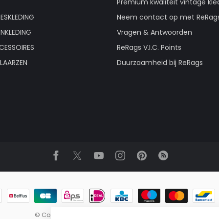
Premium kwaliteit vintage kle
ESKLEDING
Neem contact op met ReRag
ENKLEDING
Vragen & Antwoorden
CESSOIRES
ReRags V.I.C. Points
LAARZEN
Duurzaamheid bij ReRags
© Copyright 2026 ReRags Vintage Groothandel