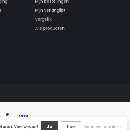
ding
Mijn bestellingen
s
Mijn verlanglijst
Vergelijk
Alle producten
teren. Veel plezier!
Ja
Nee
Meer over cookies »