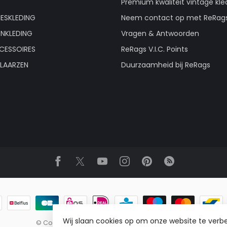
Premium kwaliteit vintage kle
ESKLEDING
Neem contact op met ReRag
ENKLEDING
Vragen & Antwoorden
CESSOIRES
ReRags V.I.C. Points
LAARZEN
Duurzaamheid bij ReRags
Wij slaan cookies op om onze website te verbe
© Copyright 2026 ReRags Vintage Groothandel