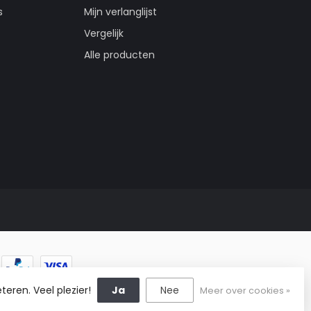
s
Mijn verlanglijst
Vergelijk
Alle producten
teren. Veel plezier!
Ja
Nee
Meer over cookies »