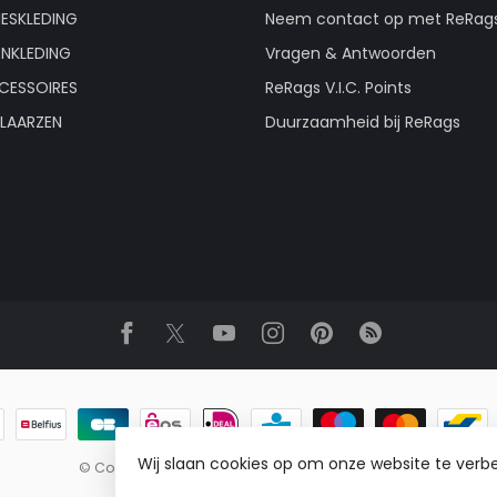
ESKLEDING
Neem contact op met ReRag
ENKLEDING
Vragen & Antwoorden
CESSOIRES
ReRags V.I.C. Points
LAARZEN
Duurzaamheid bij ReRags
Wij slaan cookies op om onze website te verbe
© Copyright 2026 ReRags Vintage Groothandel