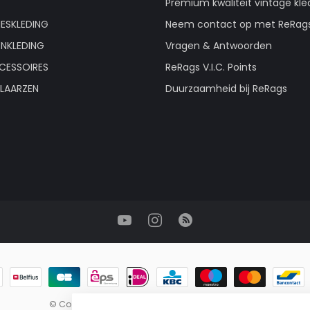
Premium kwaliteit vintage kle
ESKLEDING
Neem contact op met ReRag
ENKLEDING
Vragen & Antwoorden
CESSOIRES
ReRags V.I.C. Points
LAARZEN
Duurzaamheid bij ReRags
© Copyright 2026 ReRags Vintage Groothandel