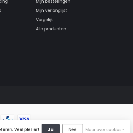
ding
Mijn bestellingen
s
Mijn verlanglijst
Vergelijk
Alle producten
teren. Veel plezier!
Ja
Nee
Meer over cookies »