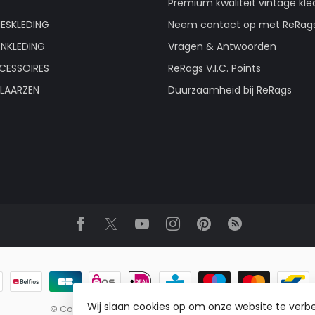
Premium kwaliteit vintage kle
ESKLEDING
Neem contact op met ReRag
ENKLEDING
Vragen & Antwoorden
CESSOIRES
ReRags V.I.C. Points
LAARZEN
Duurzaamheid bij ReRags
Wij slaan cookies op om onze website te verbe
© Copyright 2026 ReRags Vintage Groothandel