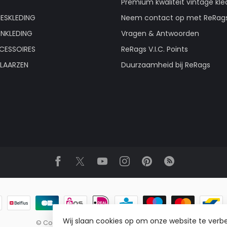
Premium kwaliteit vintage kle
ESKLEDING
Neem contact op met ReRag
ENKLEDING
Vragen & Antwoorden
CESSOIRES
ReRags V.I.C. Points
LAARZEN
Duurzaamheid bij ReRags
Wij slaan cookies op om onze website te verbe
© Copyright 2026 ReRags Vintage Groothandel