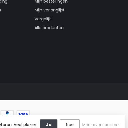
ding
Mijn bestellingen
s
Mijn verlanglijst
Vergelijk
Alle producten
teren. Veel plezier!
Ja
Nee
Meer over cookies »