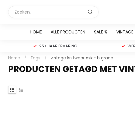
HOME
ALLE PRODUCTEN
SALE %
VINTAGE
25+ JAAR ERVARING
WER
Home
/
Tags
/
vintage knitwear mix - b grade
PRODUCTEN GETAGD MET VINT