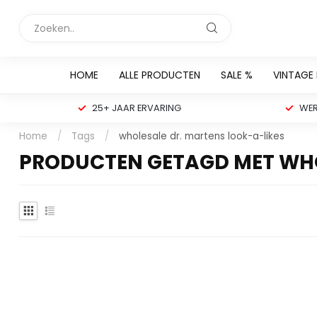
HOME
ALLE PRODUCTEN
SALE %
VINTAGE
25+ JAAR ERVARING
WER
Home
/
Tags
/
wholesale dr. martens look-a-likes
PRODUCTEN GETAGD MET WHO