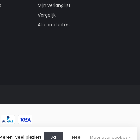
s
Mijn verlanglijst
Vergelijk
Alle producten
teren. Veel plezier!
Ja
Nee
Meer over cookies »