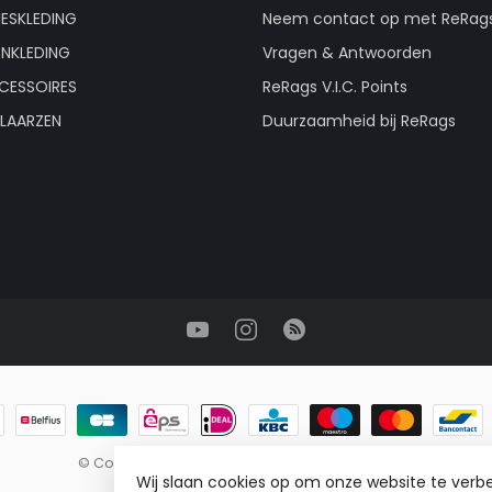
ESKLEDING
Neem contact op met ReRag
ENKLEDING
Vragen & Antwoorden
CESSOIRES
ReRags V.I.C. Points
LAARZEN
Duurzaamheid bij ReRags
© Copyright 2026 ReRags Vintage Groothandel
Wij slaan cookies op om onze website te verbe