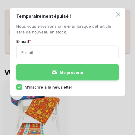
Temporairement épuisé !
ANY QUESTIONS ABOUT THIS
PRODUCT?
Nous vous enverrons un e-mail lorsque cet article
Do you have questions about this product
sera de nouveau en stock.
or need help ordering? Contact us at
support@rerags.nl
, call or WhatsApp us
E-mail
*
+31 20 210 10 43
.
VU(S) RÉCEMMENT
Me prévenir
M’inscrire à la newsletter