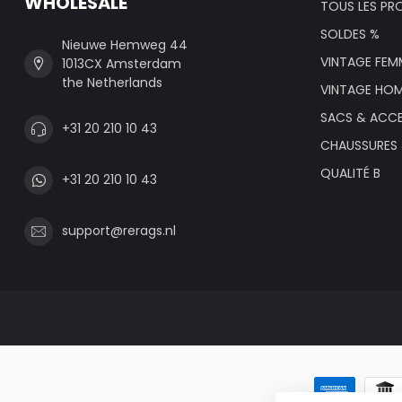
WHOLESALE
TOUS LES PR
SOLDES %
Nieuwe Hemweg 44
VINTAGE FEM
1013CX Amsterdam
the Netherlands
VINTAGE HO
SACS & ACCE
+31 20 210 10 43
CHAUSSURES
QUALITÉ B
+31 20 210 10 43
support@rerags.nl