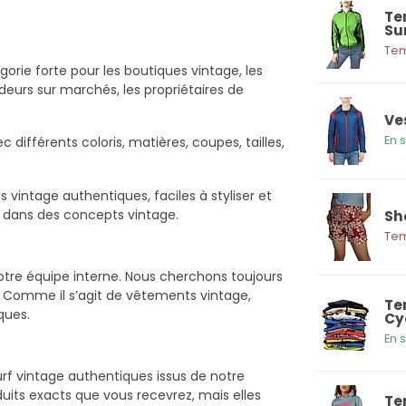
Te
Su
Tem
orie forte pour les boutiques vintage, les
eurs sur marchés, les propriétaires de
Ve
En 
différents coloris, matières, coupes, tailles,
vintage authentiques, faciles à styliser et
t dans des concepts vintage.
Sh
Tem
otre équipe interne. Nous cherchons toujours
e. Comme il s’agit de vêtements vintage,
Te
ques.
Cy
En 
rf vintage authentiques issus de notre
oduits exacts que vous recevrez, mais elles
Te