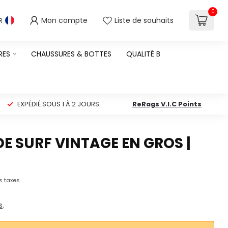
0
Mon compte
Liste de souhaits
R
RES
CHAUSSURES & BOTTES
QUALITÉ B
EXPÉDIÉ SOUS 1 À 2 JOURS
ReRags V.I.C Points
E SURF VINTAGE EN GROS |
s taxes
s
.