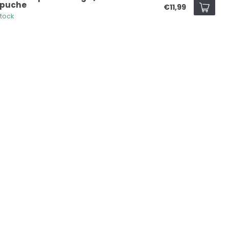
puche
€11,99
stock