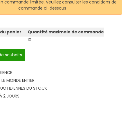
en commande limitée. Veuillez consulter les conditions de
commande ci-dessous
 du panier
Quantité maximale de commande
10
 de souhaits
RIENCE
 LE MONDE ENTIER
QUOTIDIENNES DU STOCK
 À 2 JOURS