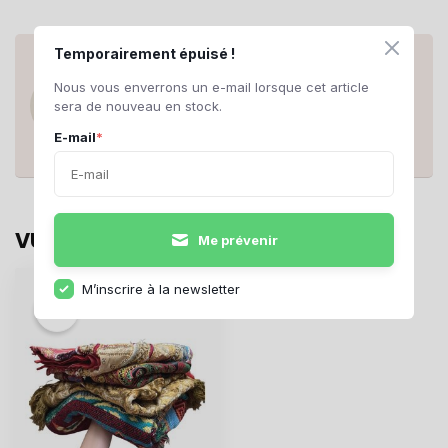
Temporairement épuisé !
ANY QUESTIONS ABOUT THIS
PRODUCT?
Nous vous enverrons un e-mail lorsque cet article
Do you have questions about this product
sera de nouveau en stock.
or need help ordering? Contact us at
support@rerags.nl
, call or WhatsApp us
E-mail
*
+31 20 210 10 43
.
VU(S) RÉCEMMENT
Me prévenir
M’inscrire à la newsletter